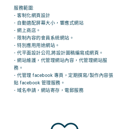
服務範圍:
- 客制化網頁設計
- 自動適配屏幕大小，響應式網站
- 網上商店。
- 限制內容的會員系統網站。
- 特別應用用途網站。
- 代平面設計公司,將設計圖稿編寫成網頁。
- 網站維護，代管理網站內容，代管理網站服
務。
- 代管理 facebook 專頁，定期撰寫/製作內容張
貼 facebook 管理服務。
- 域名申請，網站寄存，電郵服務