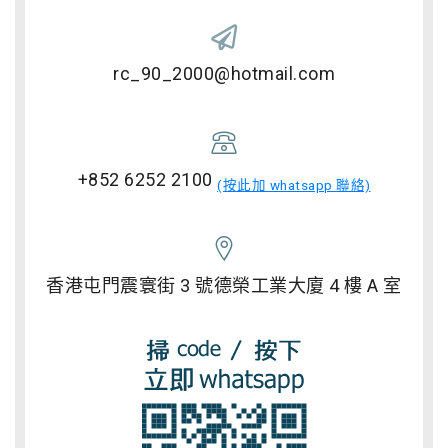
rc_90_2000@hotmail.com
+852 6252 2100
(按此加 whatsapp 聯絡)
香港屯門震寰街 3 號德榮工業大廈 4 樓 A 室