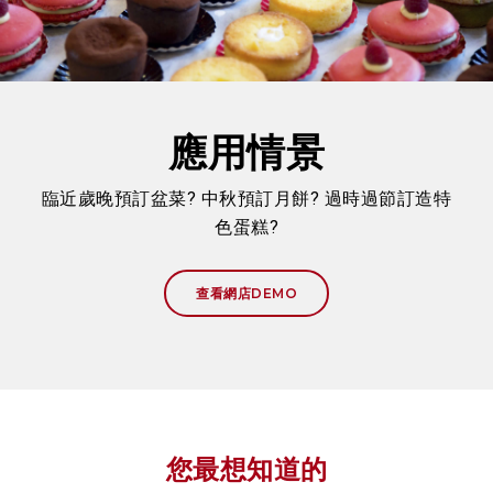
應用情景
臨近歲晚預訂盆菜? 中秋預訂月餅? 過時過節訂造特
色蛋糕?
查看網店DEMO
您最想知道的